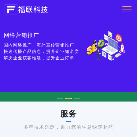
短视频运营推广
短视频运营推广
专注响应式网站
网络营销推广
专注响应式网站
短视频大爆发，新营销新渠道新机会
短视频大爆发，新营销新渠道新机会
可智能适配电脑、平板、手机设备
国内网络推广，海外宣传营销推广
可智能适配电脑、平板、手机设备
抖音、快手、视频号、小红书、百家
抖音、快手、视频号、小红书、百家
打通PC端、手机端、微信、小程序
快速传播产品信息，提升企业知名度
打通PC端、手机端、微信、小程序
号
号
多终端、一站式、统一后台管理网站
解决企业获客难题，提升企业订单
多终端、一站式、统一后台管理网站
内容制作、短视频运营一体化综合服
内容制作、短视频运营一体化综合服
务
务
服务
多年技术沉淀，助力您的生意快速起航